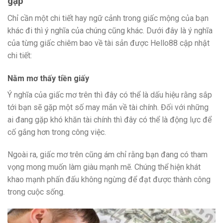
gặp
Chỉ cần một chi tiết hay ngữ cảnh trong giấc mộng của bạn
khác đi thì ý nghĩa của chúng cũng khác. Dưới đây là ý nghĩa
của từng giấc chiêm bao về tài sản được Hello88 cập nhật
chi tiết:
Nằm mơ thấy tiền giấy
Ý nghĩa của giấc mơ trên thì đây có thể là dấu hiệu rằng sắp
tới bạn sẽ gặp một số may mắn về tài chính. Đối với những
ai đang gặp khó khăn tài chính thì đây có thể là động lực để
cố gắng hơn trong công việc.
Ngoài ra, giấc mơ trên cũng ám chỉ rằng bạn đang có tham
vọng mong muốn làm giàu mạnh mẽ. Chúng thể hiện khát
khao mạnh phấn đấu không ngừng để đạt được thành công
trong cuộc sống.