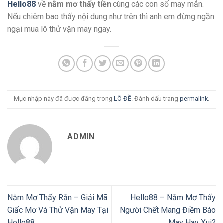
Hello88
về
nằm mơ thấy tiền
cùng các con số may mắn.
Nếu chiêm bao thấy nội dung như trên thì anh em đừng ngần
ngại mua lô thử vận may ngay.
Mục nhập này đã được đăng trong
LÔ ĐỀ
. Đánh dấu trang
permalink
.
ADMIN
Nằm Mơ Thấy Rắn – Giải Mã
Hello88 – Nằm Mơ Thấy
Giấc Mơ Và Thử Vận May Tại
Người Chết Mang Điềm Báo
Hello88
May Hay Xui?