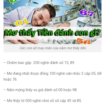
Các con số may mắn của nằm mơ thấy tiền
– Chiêm bao gặp 200 nghìn đánh số 15, 89.
– Mơ đang nhặt được đồng 100 nghìn cân nhắc 3 cặp 05, 68
hoặc 76.
– Nằm mộng thấy xu giả đánh số 00 hoặc 98.
– Mơ thấy tờ 500 nghìn chơi xổ số cặp 45 và 85.