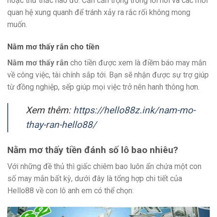
hoặc thử thắc nào đó. Cần cẩn trọng trong lời nói và các mối
quan hệ xung quanh để tránh xảy ra rắc rối không mong
muốn.
Nằm mơ thấy rắn cho tiền
Nằm mơ thấy rắn
cho tiền được xem là điềm báo may mắn
về công việc, tài chính sắp tới. Bạn sẽ nhận được sự trợ giúp
từ đồng nghiệp, sếp giúp mọi việc trở nên hanh thông hơn.
Xem thêm:
https://hello88z.ink/nam-mo-
thay-ran-hello88/
Nằm mơ thấy tiền đánh số lô bao nhiêu?
Với những đề thủ thì giấc chiêm bao luôn ẩn chứa một con
số may mắn bất kỳ, dưới đây là tổng hợp chi tiết của
Hello88 về con lô anh em có thể chọn: