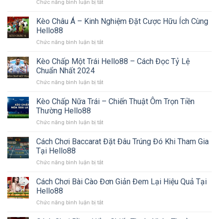
ở
Chức năng bình luận bị tắt
Gì?
giải
Kèo
Bật
trí
Châu
Kèo Châu Á – Kinh Nghiệm Đặt Cược Hữu Ích Cùng
Mí
thú
Âu
Cách
Hello88
vị
Hello88
Đọc
ở
Chức năng bình luận bị tắt
Là
Tỷ
Kèo
Gì?
Lệ
Châu
Kèo Chấp Một Trái Hello88 – Cách Đọc Tỷ Lệ
Thông
Chuẩn
Á
Tin
Chuẩn Nhất 2024
Cùng
–
Quan
Hello88
ở
Chức năng bình luận bị tắt
Kinh
Trọng
Kèo
Nghiệm
Về
Chấp
Kèo Chấp Nữa Trái – Chiến Thuật Ôm Trọn Tiền
Đặt
Kèo
Một
Cược
Thường Hello88
1×2
Trái
Hữu
ở
Chức năng bình luận bị tắt
Hello88
Ích
Kèo
–
Cùng
Chấp
Cách Chơi Baccarat Đặt Đâu Trúng Đó Khi Tham Gia
Cách
Hello88
Nữa
Đọc
Tại Hello88
Trái
Tỷ
ở
Chức năng bình luận bị tắt
–
Lệ
Cách
Chiến
Chuẩn
Chơi
Cách Chơi Bài Cào Đơn Giản Đem Lại Hiệu Quả Tại
Thuật
Nhất
Baccarat
Ôm
Hello88
2024
Đặt
Trọn
ở
Chức năng bình luận bị tắt
Đâu
Tiền
Cách
Trúng
Thường
Chơi