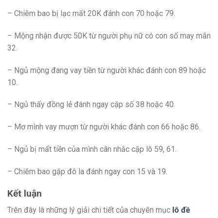
– Chiêm bao bị lạc mất 20K đánh con 70 hoặc 79.
– Mộng nhận được 50K từ người phụ nữ có con số may mắn
32.
– Ngủ mộng đang vay tiền từ người khác đánh con 89 hoặc
10.
– Ngủ thấy đồng lẻ đánh ngay cặp số 38 hoặc 40.
– Mơ mình vay mượn từ người khác đánh con 66 hoặc 86.
– Ngủ bị mất tiền của mình cân nhắc cặp lô 59, 61.
– Chiêm bao gặp đô la đánh ngay con 15 và 19.
Kết luận
Trên đây là những lý giải chi tiết của chuyên mục
lô đề