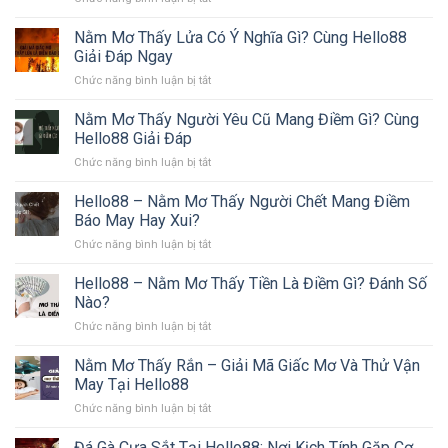
–
Ân
Nằm
Sự
Hội
Mơ
Nằm Mơ Thấy Lửa Có Ý Nghĩa Gì? Cùng Hello88
Kiện
Viên
Thấy
Siêu
Giải Đáp Ngay
Nước
Hấp
ở
Chức năng bình luận bị tắt
–
Dẫn
Nằm
Giải
Từ
Mơ
Nằm Mơ Thấy Người Yêu Cũ Mang Điềm Gì? Cùng
Mã
Hello88
Thấy
Ý
Hello88 Giải Đáp
Lửa
Nghĩa
ở
Chức năng bình luận bị tắt
Có
Giấc
Nằm
Ý
Mơ
Mơ
Hello88 – Nằm Mơ Thấy Người Chết Mang Điềm
Nghĩa
Từ
Thấy
Gì?
Báo May Hay Xui?
Hello88
Người
Cùng
ở
Chức năng bình luận bị tắt
Yêu
Hello88
Hello88
Cũ
Giải
–
Hello88 – Nằm Mơ Thấy Tiền Là Điềm Gì? Đánh Số
Mang
Đáp
Nằm
Điềm
Nào?
Ngay
Mơ
Gì?
ở
Chức năng bình luận bị tắt
Thấy
Cùng
Hello88
Người
Hello88
–
Nằm Mơ Thấy Rắn – Giải Mã Giấc Mơ Và Thử Vận
Chết
Giải
Nằm
Mang
May Tại Hello88
Đáp
Mơ
Điềm
ở
Chức năng bình luận bị tắt
Thấy
Báo
Nằm
Tiền
May
Mơ
Đá Gà Cựa Sắt Tại Hello88: Nơi Kịch Tính Gặp Cơ
Là
Hay