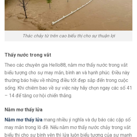
Thác chảy từ trên cao biểu thị cho sự thuận lợi
Thấy nước trong vắt
Theo các chuyên gia Hello88, nằm mơ thấy nước trong vắt
biểu tượng cho sự may mắn, bình an và hạnh phúc. Điều này
thường báo hiệu về những điều tốt đẹp sắp đến trong cuộc
sống. Khi chiêm bao về sự việc này hãy chọn ngay các số 41
– 14 để tăng cơ hội chiến thắng.
Nằm mơ thấy lửa
Nằm mơ thấy lửa
mang nhiều ý nghĩa và dự báo các cặp số
may mắn trong lô đề. Nếu nằm mơ thấy nước chảy trong vắt
biểu thị cho sự bình yên thì lửa luôn biểu tượng của sự mạnh