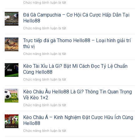
ở
Chức năng bình luận bị tắt
Tại
Và
Đá
Hello88:
Thử
Gà
Đá Gà Campuchia – Cơ Hội Cá Cược Hấp Dẫn Tại
Nơi
Vận
Cựa
Kịch
Hello88
May
Dao
Tính
Tại
ở
Chức năng bình luận bị tắt
Hello88:
Gặp
Hello88
Đá
Trải
Cơ
Gà
Trực tiếp đá gà Thomo Hello88 – Loại hình giải trí
Nghiệm
Hội
Campuchia
Đẳng
thú vị
–
Cấp
ở
Chức năng bình luận bị tắt
Cơ
Cho
Trực
Hội
Tín
tiếp
Kèo Tài Xỉu Là Gì? Bật Mí Cách Đọc Tỷ Lệ Chuẩn
Cá
Đồ
đá
Cược
Cùng Hello88
mê
gà
Hấp
Gà
ở
Chức năng bình luận bị tắt
Thomo
Dẫn
Kèo
Hello88
Tại
Tài
Kèo Châu Âu Hello88 Là Gì? Thông Tin Quan Trọng
–
Hello88
Xỉu
Loại
Về Kèo 1×2
Là
hình
ở
Chức năng bình luận bị tắt
Gì?
giải
Kèo
Bật
trí
Châu
Kèo Châu Á – Kinh Nghiệm Đặt Cược Hữu Ích Cùng
Mí
thú
Âu
Cách
Hello88
vị
Hello88
Đọc
ở
Chức năng bình luận bị tắt
Là
Tỷ
Kèo
Gì?
Lệ