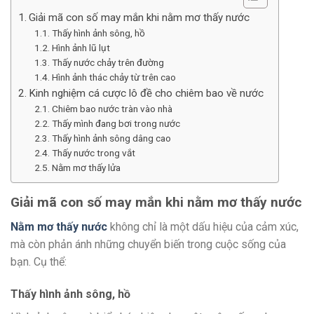
Giải mã con số may mắn khi nằm mơ thấy nước
Thấy hình ảnh sông, hồ
Hình ảnh lũ lụt
Thấy nước chảy trên đường
Hình ảnh thác chảy từ trên cao
Kinh nghiệm cá cược lô đề cho chiêm bao về nước
Chiêm bao nước tràn vào nhà
Thấy mình đang bơi trong nước
Thấy hình ảnh sông dâng cao
Thấy nước trong vắt
Nằm mơ thấy lửa
Giải mã con số may mắn khi nằm mơ thấy nước
Nằm mơ thấy nước
không chỉ là một dấu hiệu của cảm xúc,
mà còn phản ánh những chuyển biến trong cuộc sống của
bạn. Cụ thể:
Thấy hình ảnh sông, hồ