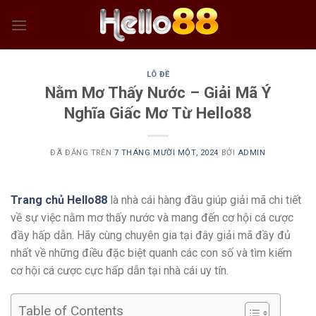
Chuyển
đến
nội
dung
LÔ ĐỀ
Nằm Mơ Thấy Nước – Giải Mã Ý
Nghĩa Giấc Mơ Từ Hello88
ĐÃ ĐĂNG TRÊN
7 THÁNG MƯỜI MỘT, 2024
BỞI
ADMIN
Trang chủ Hello88
là nhà cái hàng đầu giúp giải mã chi tiết
về sự việc nằm mơ thấy nước và mang đến cơ hội cá cược
đầy hấp dẫn. Hãy cùng chuyên gia tại đây giải mã đầy đủ
nhất về những điều đặc biệt quanh các con số và tìm kiếm
cơ hội cá cược cực hấp dẫn tại nhà cái uy tín.
Table of Contents