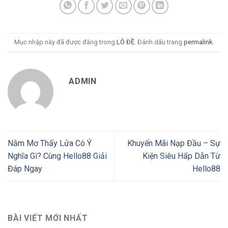
Mục nhập này đã được đăng trong
LÔ ĐỀ
. Đánh dấu trang
permalink
.
ADMIN
Nằm Mơ Thấy Lửa Có Ý
Khuyến Mãi Nạp Đầu – Sự
Nghĩa Gì? Cùng Hello88 Giải
Kiện Siêu Hấp Dẫn Từ
Đáp Ngay
Hello88
BÀI VIẾT MỚI NHẤT