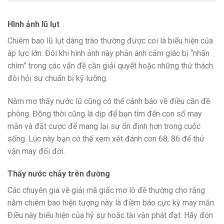
Hình ảnh lũ lụt
Chiêm bao lũ lụt dâng trào thường được coi là biểu hiện của
áp lực lớn. Đôi khi hình ảnh này phản ánh cảm giác bị “nhấn
chìm” trong các vấn đề cần giải quyết hoặc những thử thách
đòi hỏi sự chuẩn bị kỹ lưỡng.
Nằm mơ thấy nước lũ cũng có thể cảnh báo về điều cần đề
phòng. Đồng thời cũng là dịp để bạn tìm đến con số may
mắn và đặt cược để mang lại sự ổn định hơn trong cuộc
sống. Lúc này bạn có thể xem xét đánh con 68, 86 để thử
vận may đổi đời.
Thấy nước chảy trên đường
Các chuyên gia về giải mã giấc mơ lô đề thường cho rằng
nằm chiêm bao hiện tượng này là điềm báo cực kỳ may mắn.
Điều này biểu hiện của hỷ sự hoặc tài vận phát đạt. Hãy đón