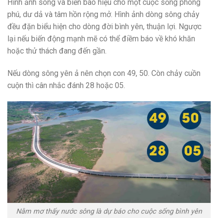
Hình ảnh sông và biển báo hiệu cho một cuộc sống phong
phú, dư dả và tâm hồn rộng mở. Hình ảnh dòng sông chảy
đều đặn biểu hiện cho dòng đời bình yên, thuận lợi. Ngược
lại nếu biến động mạnh mẽ có thể điềm báo về khó khăn
hoặc thử thách đang đến gần.
Nếu dòng sông yên ả nên chọn con 49, 50. Còn chảy cuồn
cuộn thì cân nhắc đánh 28 hoặc 05.
Nằm mơ thấy nước sông là dự báo cho cuộc sống bình yên