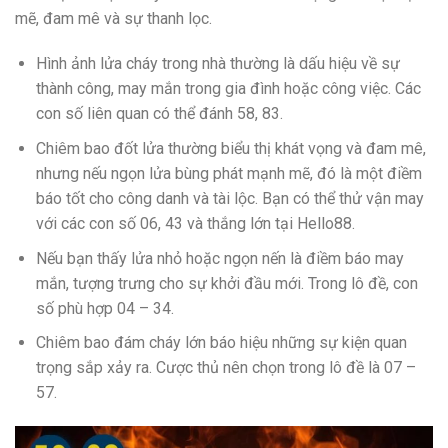
mẽ, đam mê và sự thanh lọc.
Hình ảnh lửa cháy trong nhà thường là dấu hiệu về sự
thành công, may mắn trong gia đình hoặc công việc. Các
con số liên quan có thể đánh 58, 83.
Chiêm bao đốt lửa thường biểu thị khát vọng và đam mê,
nhưng nếu ngọn lửa bùng phát mạnh mẽ, đó là một điềm
báo tốt cho công danh và tài lộc. Bạn có thể thử vận may
với các con số 06, 43 và thắng lớn tại Hello88.
Nếu bạn thấy lửa nhỏ hoặc ngọn nến là điềm báo may
mắn, tượng trưng cho sự khởi đầu mới. Trong lô đề, con
số phù hợp 04 – 34.
Chiêm bao đám cháy lớn báo hiệu những sự kiện quan
trọng sắp xảy ra. Cược thủ nên chọn trong lô đề là 07 –
57.