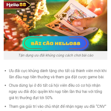
Tận dụng ưu đãi khủng cùng cách chơi bài cào
Ưu đãi cực khủng dành tặng cho tất cả thành viên mới khi
lần đầu nạp tiền thưởng và tham gia đặt cược game bài.
Chưa dừng lại ở đó tất cả hội viên đều có cơ hội nhận
ngay ưu đãi độc quyền khi nạp tiền lần thứ hai với tổng
giá trị thưởng đạt tới 50%.
Tham gia giải trí vào chủ nhật để nhận ngay ưu đãi “CNV”