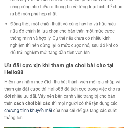
càng cũng như hiểu rõ thông tin về từng loại hình để chọn
ra bộ môn phù hợp nhất.
Đồng thời, một chiến thuật vô cùng hay ho và hữu hiệu
nữa đó chính là lựa chọn cho bản thân một mức cược
thông minh và hợp lý. Cụ thể nếu chưa có nhiều kinh
nghiệm thì nên dừng lại ở mức cược nhỏ, sau đó khi có
đủ trải nghiệm mới tăng dần tiền vốn lên.
Ưu đãi cực xịn khi tham gia chơi bài cào tại
Hello88
Hiện nay nhằm mục đích thu hút thành viên mới gia nhập và
tham gia đặt cược thì Hello88 đã tích cực trong việc cho ra
đời nhiều ưu đãi. Vậy nên bên cạnh việc trang bị cho bản
thân
cách chơi bài cào
thì mọi người có thể tận dụng các
chương trình khuyến mãi
của nhà cái để gia tăng xác suất
thắng lớn.