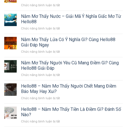
Trả
và
ở
Chức năng bình luận bị tắt
Không
tỷ
Khuyến
Giới
lệ
Mãi
Nằm Mơ Thấy Nước – Giải Mã Ý Nghĩa Giấc Mơ Từ
Hạn
thắng
Nạp
Hello88
Hello88
Đầu
Tri
ở
Chức năng bình luận bị tắt
–
Ân
Nằm
Sự
Hội
Mơ
Nằm Mơ Thấy Lửa Có Ý Nghĩa Gì? Cùng Hello88
Kiện
Viên
Thấy
Siêu
Giải Đáp Ngay
Nước
Hấp
ở
Chức năng bình luận bị tắt
–
Dẫn
Nằm
Giải
Từ
Mơ
Nằm Mơ Thấy Người Yêu Cũ Mang Điềm Gì? Cùng
Mã
Hello88
Thấy
Ý
Hello88 Giải Đáp
Lửa
Nghĩa
ở
Chức năng bình luận bị tắt
Có
Giấc
Nằm
Ý
Mơ
Mơ
Hello88 – Nằm Mơ Thấy Người Chết Mang Điềm
Nghĩa
Từ
Thấy
Gì?
Báo May Hay Xui?
Hello88
Người
Cùng
ở
Chức năng bình luận bị tắt
Yêu
Hello88
Hello88
Cũ
Giải
–
Hello88 – Nằm Mơ Thấy Tiền Là Điềm Gì? Đánh Số
Mang
Đáp
Nằm
Điềm
Nào?
Ngay
Mơ
Gì?
ở
Chức năng bình luận bị tắt
Thấy
Cùng
Hello88
Người