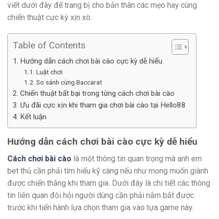
viết dưới đây để trang bị cho bản thân các mẹo hay cùng
chiến thuật cực kỳ xịn xò.
Table of Contents
Hướng dẫn cách chơi bài cào cực kỳ dễ hiểu
Luật chơi
So sánh cùng Baccarat
Chiến thuật bất bại trong từng cách chơi bài cào
Ưu đãi cực xịn khi tham gia chơi bài cào tại Hello88
Kết luận
Hướng dẫn cách chơi bài cào cực kỳ dễ hiểu
Cách chơi bài cào
là một thông tin quan trọng mà anh em
bet thủ cần phải tìm hiểu kỹ càng nếu như mong muốn giành
được chiến thắng khi tham gia. Dưới đây là chi tiết các thông
tin liên quan đòi hỏi người dùng cần phải nắm bắt được
trước khi tiến hành lựa chọn tham gia vào tựa game này.