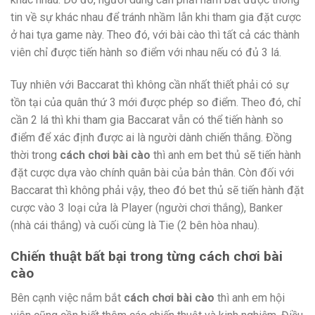
tin về sự khác nhau để tránh nhầm lẫn khi tham gia đặt cược
ở hai tựa game này. Theo đó, với bài cào thì tất cả các thành
viên chỉ được tiến hành so điểm với nhau nếu có đủ 3 lá.
Tuy nhiên với Baccarat thì không cần nhất thiết phải có sự
tồn tại của quân thứ 3 mới được phép so điểm. Theo đó, chỉ
cần 2 lá thì khi tham gia Baccarat vẫn có thể tiến hành so
điểm để xác định được ai là người dành chiến thắng. Đồng
thời trong
cách chơi bài cào
thì anh em bet thủ sẽ tiến hành
đặt cược dựa vào chính quân bài của bản thân. Còn đối với
Baccarat thì không phải vậy, theo đó bet thủ sẽ tiến hành đặt
cược vào 3 loại cửa là Player (người chơi thắng), Banker
(nhà cái thắng) và cuối cùng là Tie (2 bên hòa nhau).
Chiến thuật bất bại trong từng cách chơi bài
cào
Bên cạnh việc nắm bắt
cách chơi bài cào
thì anh em hội