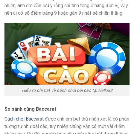
nhiên, anh em cần lưu ý rằng chỉ tính tổng ở hàng đơn vị, vậy
nên ai có số điểm bằng 9 hoặc gần 9 nhất sẽ chiến thắng.
Hiểu rõ chi tiết về cách chơi bài cào tại Hello88
So sánh cùng Baccarat
Cách chơi Baccarat
được anh em bet thủ nhận xét là có phần
tương tự như bài cào, tuy nhiên chúng vẫn có một vài điểm
khác nhau. Do đó, người dùng cần phải nắm bắt được thông