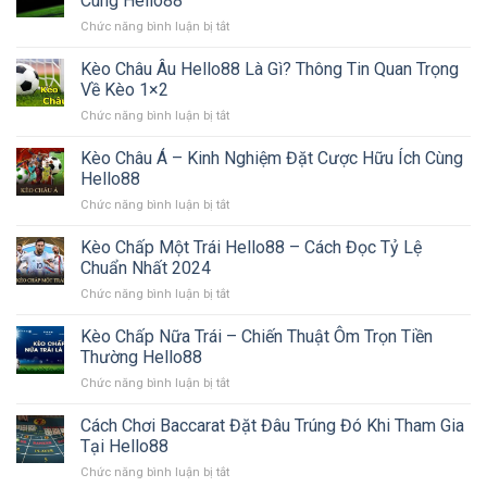
Cùng Hello88
gà
Hấp
Gà
ở
Chức năng bình luận bị tắt
Thomo
Dẫn
Kèo
Hello88
Tại
Tài
Kèo Châu Âu Hello88 Là Gì? Thông Tin Quan Trọng
–
Hello88
Xỉu
Loại
Về Kèo 1×2
Là
hình
ở
Chức năng bình luận bị tắt
Gì?
giải
Kèo
Bật
trí
Châu
Kèo Châu Á – Kinh Nghiệm Đặt Cược Hữu Ích Cùng
Mí
thú
Âu
Cách
Hello88
vị
Hello88
Đọc
ở
Chức năng bình luận bị tắt
Là
Tỷ
Kèo
Gì?
Lệ
Châu
Kèo Chấp Một Trái Hello88 – Cách Đọc Tỷ Lệ
Thông
Chuẩn
Á
Tin
Chuẩn Nhất 2024
Cùng
–
Quan
Hello88
ở
Chức năng bình luận bị tắt
Kinh
Trọng
Kèo
Nghiệm
Về
Chấp
Kèo Chấp Nữa Trái – Chiến Thuật Ôm Trọn Tiền
Đặt
Kèo
Một
Cược
Thường Hello88
1×2
Trái
Hữu
ở
Chức năng bình luận bị tắt
Hello88
Ích
Kèo
–
Cùng
Chấp
Cách Chơi Baccarat Đặt Đâu Trúng Đó Khi Tham Gia
Cách
Hello88
Nữa
Đọc
Tại Hello88
Trái
Tỷ
ở
Chức năng bình luận bị tắt
–
Lệ