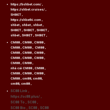
https://bshbet.com/
,
https://shbet.cruises/
,
SHBET
,
https://shbethi.com
,
shbet
,
shbet
,
shbet
,
SHBET
,
SHBET
,
SHBET
,
shbet
,
SHBET
,
SHBET
,
CM88
,
CM88
,
CM88
,
CM88
,
CM88
,
CM88
,
CM88
,
CM88
,
CM88
,
CM88
,
CM88
,
CM88
,
CM88
,
CM88
,
nhà cái CM88
,
CM88
,
CM88
,
CM88
,
CM88
,
CM88
,
cm88
,
cm88
,
cm88
,
cm88
,
SC88 Link
,
https://sc88.plus/
,
SC88 To
,
SC88
,
SC88 Bio
,
SC88
,
SC88