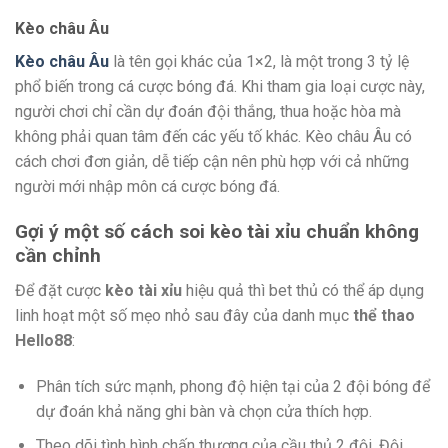
Kèo châu Âu
Kèo châu Âu
là tên gọi khác của 1×2, là một trong 3 tỷ lệ
phổ biến trong cá cược bóng đá. Khi tham gia loại cược này,
người chơi chỉ cần dự đoán đội thắng, thua hoặc hòa mà
không phải quan tâm đến các yếu tố khác. Kèo châu Âu có
cách chơi đơn giản, dễ tiếp cận nên phù hợp với cả những
người mới nhập môn cá cược bóng đá.
Gợi ý một số cách soi kèo tài xỉu chuẩn không
cần chỉnh
Để đặt cược
kèo tài xỉu
hiệu quả thì bet thủ có thể áp dụng
linh hoạt một số mẹo nhỏ sau đây của danh mục
thể thao
Hello88
:
Phân tích sức mạnh, phong độ hiện tại của 2 đội bóng để
dự đoán khả năng ghi bàn và chọn cửa thích hợp.
Theo dõi tình hình chấn thương của cầu thủ 2 đội. Đội