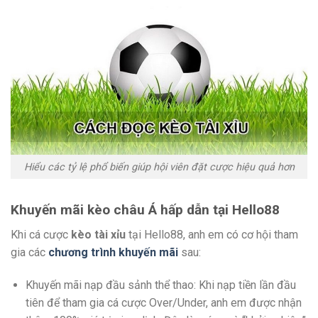
Hiểu các tỷ lệ phổ biến giúp hội viên đặt cược hiệu quả hơn
Khuyến mãi kèo châu Á hấp dẫn tại Hello88
Khi cá cược
kèo tài xỉu
tại Hello88, anh em có cơ hội tham
gia các
chương trình khuyến mãi
sau:
Khuyến mãi nạp đầu sảnh thể thao: Khi nạp tiền lần đầu
tiên để tham gia cá cược Over/Under, anh em được nhận