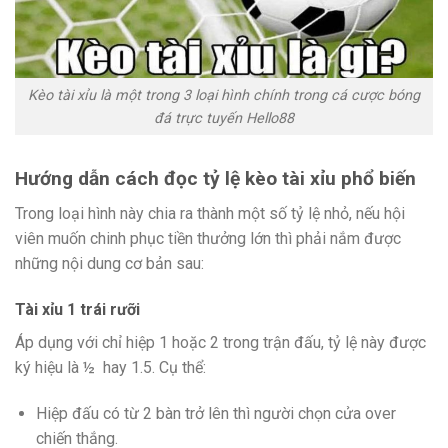
Kèo tài xỉu là một trong 3 loại hình chính trong cá cược bóng
đá trực tuyến Hello88
Hướng dẫn cách đọc tỷ lệ kèo tài xỉu phổ biến
Trong loại hình này chia ra thành một số tỷ lệ nhỏ, nếu hội
viên muốn chinh phục tiền thưởng lớn thì phải nắm được
những nội dung cơ bản sau:
Tài xỉu 1 trái rưỡi
Áp dụng với chỉ hiệp 1 hoặc 2 trong trận đấu, tỷ lệ này được
ký hiệu là ½ hay 1.5. Cụ thể:
Hiệp đấu có từ 2 bàn trở lên thì người chọn cửa over
chiến thắng.