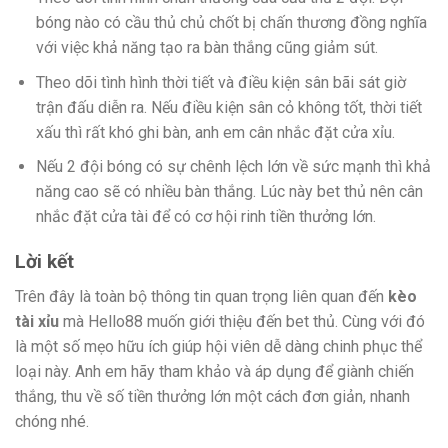
bóng nào có cầu thủ chủ chốt bị chấn thương đồng nghĩa
với việc khả năng tạo ra bàn thắng cũng giảm sút.
Theo dõi tình hình thời tiết và điều kiện sân bãi sát giờ
trận đấu diễn ra. Nếu điều kiện sân cỏ không tốt, thời tiết
xấu thì rất khó ghi bàn, anh em cân nhắc đặt cửa xỉu.
Nếu 2 đội bóng có sự chênh lệch lớn về sức mạnh thì khả
năng cao sẽ có nhiều bàn thắng. Lúc này bet thủ nên cân
nhắc đặt cửa tài để có cơ hội rinh tiền thưởng lớn.
Lời kết
Trên đây là toàn bộ thông tin quan trọng liên quan đến
kèo
tài xỉu
mà Hello88 muốn giới thiệu đến bet thủ. Cùng với đó
là một số mẹo hữu ích giúp hội viên dễ dàng chinh phục thể
loại này. Anh em hãy tham khảo và áp dụng để giành chiến
thắng, thu về số tiền thưởng lớn một cách đơn giản, nhanh
chóng nhé.