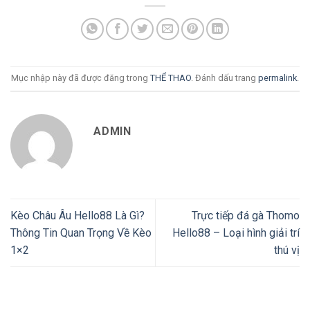
Mục nhập này đã được đăng trong
THỂ THAO
. Đánh dấu trang
permalink
.
ADMIN
Kèo Châu Âu Hello88 Là Gì?
Trực tiếp đá gà Thomo
Thông Tin Quan Trọng Về Kèo
Hello88 – Loại hình giải trí
1×2
thú vị