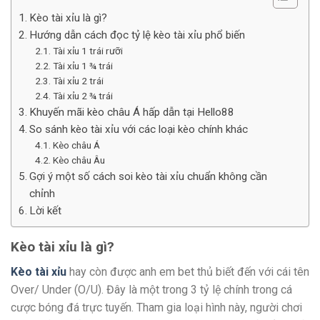
Kèo tài xỉu là gì?
Hướng dẫn cách đọc tỷ lệ kèo tài xỉu phổ biến
Tài xỉu 1 trái rưỡi
Tài xỉu 1 ¾ trái
Tài xỉu 2 trái
Tài xỉu 2 ¾ trái
Khuyến mãi kèo châu Á hấp dẫn tại Hello88
So sánh kèo tài xỉu với các loại kèo chính khác
Kèo châu Á
Kèo châu Âu
Gợi ý một số cách soi kèo tài xỉu chuẩn không cần
chỉnh
Lời kết
Kèo tài xỉu là gì?
Kèo tài xỉu
hay còn được anh em bet thủ biết đến với cái tên
Over/ Under (O/U). Đây là một trong 3 tỷ lệ chính trong cá
cược bóng đá trực tuyến. Tham gia loại hình này, người chơi