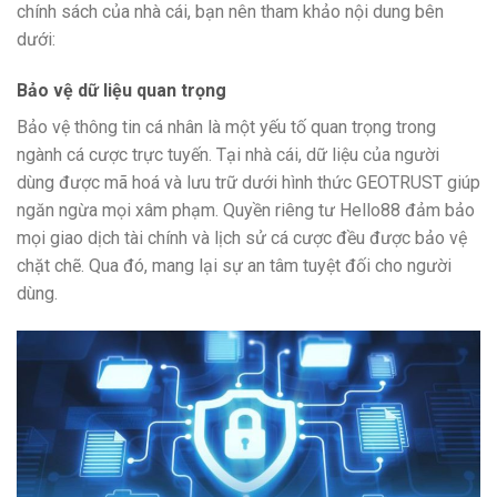
chính sách của nhà cái, bạn nên tham khảo nội dung bên
dưới:
Bảo vệ dữ liệu quan trọng
Bảo vệ thông tin cá nhân là một yếu tố quan trọng trong
ngành cá cược trực tuyến. Tại nhà cái, dữ liệu của người
dùng được mã hoá và lưu trữ dưới hình thức GEOTRUST giúp
ngăn ngừa mọi xâm phạm. Quyền riêng tư Hello88 đảm bảo
mọi giao dịch tài chính và lịch sử cá cược đều được bảo vệ
chặt chẽ. Qua đó, mang lại sự an tâm tuyệt đối cho người
dùng.