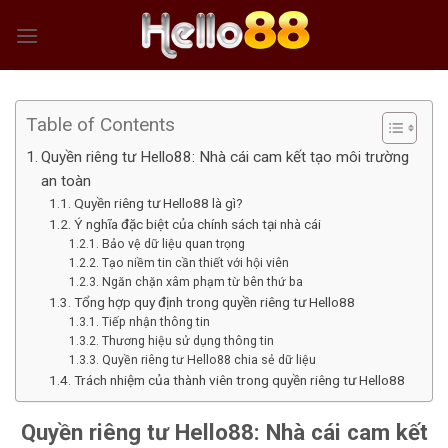
Chuyển
đến
nội
dung
Table of Contents
Quyền riêng tư Hello88: Nhà cái cam kết tạo môi trường
an toàn
Quyền riêng tư Hello88 là gì?
Ý nghĩa đặc biệt của chính sách tại nhà cái
Bảo vệ dữ liệu quan trọng
Tạo niềm tin cần thiết với hội viên
Ngăn chặn xâm phạm từ bên thứ ba
Tổng hợp quy định trong quyền riêng tư Hello88
Tiếp nhận thông tin
Thương hiệu sử dụng thông tin
Quyền riêng tư Hello88 chia sẻ dữ liệu
Trách nhiệm của thành viên trong quyền riêng tư Hello88
Quyền riêng tư Hello88: Nhà cái cam kết