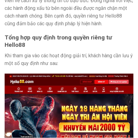
viên về cách xử lý thông tin có đạo đức. Đồng nghĩa với việc,
các hành động xấu từ bên ngoài đều được ngăn chặn một
cách nhanh chóng. Bên cạnh đó, quyền riêng tư Hello88
cũng đảm bảo các quy định pháp lý hiện hành.
Tổng hợp quy định trong quyền riêng tư
Hello88
Khi tham gia vào các hoạt động giải trí, khách hàng cần lưu ý
một số quy định như sau: