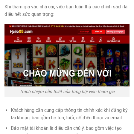
Khi tham gia vào nhà cái, việc bạn tuân thủ các chính sách là
điều hết sức quan trọng:
Trách nhiệm cần thiết của từng hội viên tham gia
Khách hàng cần cung cấp thông tin chính xác khi đăng ký
tài khoản, bao gồm họ tên, tuổi, số điện thoại và email.
Bảo mật tài khoản là điều cần chú ý, bao gồm việc tạo