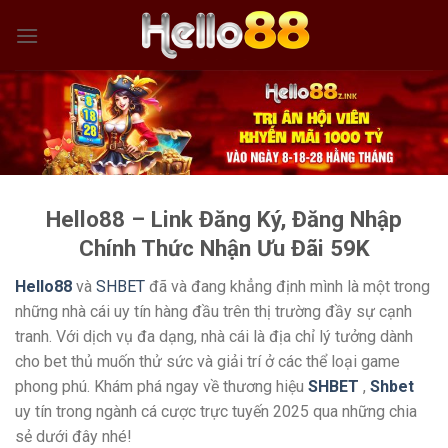
Chuyển
đến
nội
dung
Hello88 – Link Đăng Ký, Đăng Nhập
Chính Thức Nhận Ưu Đãi 59K
Hello88
và
SHBET
đã và đang khẳng định mình là một trong
những nhà cái uy tín hàng đầu trên thị trường đầy sự cạnh
tranh. Với dịch vụ đa dạng, nhà cái là địa chỉ lý tưởng dành
cho bet thủ muốn thử sức và giải trí ở các thể loại game
phong phú. Khám phá ngay về thương hiệu
SHBET
,
Shbet
uy tín trong ngành cá cược trực tuyến 2025 qua những chia
sẻ dưới đây nhé!