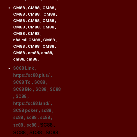
CM88
,
CM88
,
CM88
,
CM88
,
CM88
,
CM88
,
CM88
,
CM88
,
CM88
,
CM88
,
CM88
,
CM88
,
CM88
,
CM88
,
nhà cái CM88
,
CM88
,
CM88
,
CM88
,
CM88
,
CM88
,
cm88
,
cm88
,
cm88
,
cm88
,
SC88 Link
,
https://sc88.plus/
,
SC88 To
,
SC88
,
SC88 Bio
,
SC88
,
SC88
,
SC88
,
https://sc88.land/
,
SC88 poker
,
sc88
,
sc88
,
sc88
,
sc88
,
SC88
,
sc88
,
sc88
,
SC88
,
SC88
,
SC88
,