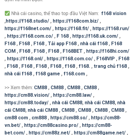
Nhà cái casino, thể thao top đầu Việt Nam:
f168 vision
,
https://f168.studio/
,
https://f168com.biz/
,
https://f168net.com/
,
https://f168.fit/
,
https://f168.run/
,
https://f168.com.co/
,
F 168
,
https://f168.uk.com/
,
F168
,
F168
,
F168
,
Tải app F168
,
nhà cái f168
,
F168
COM
,
F168
,
F168
,
F168
,
F168BET
,
https://f168hi.com/
,
https://f168.onl/
,
https://f168.com.co/
,
F168VIP
,
F168
,
F168
,
F168
,
F168
,
F168
,
f168
,
f168.
,
trang chủ f168
,
nhà cái f168
,
f168 game
,
f168.com
,
>> Xem thêm:
CM88
,
CM88
,
CM88
,
CM88
,
https://cm88.vision/
,
https://cm88.law/
,
https://cm88.today/
,
nhà cái CM88
,
nhà cái CM88
,
nhà
cái CM88
,
nhà cái CM88
,
CM88
,
CM88
,
CM88
,
CM88
,
cm88 com
,
cm888
,
https://cm88.so/
,
https://cm88-
vn.bet/
,
https://cm88casino.pro/
,
https://cm88-
bet.com/
,
https://cm88z.net/
,
https://cm88game.net/
,