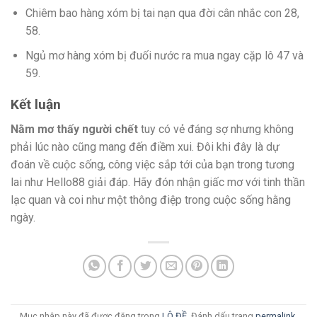
Chiêm bao hàng xóm bị tai nạn qua đời cân nhắc con 28,
58.
Ngủ mơ hàng xóm bị đuối nước ra mua ngay cặp lô 47 và
59.
Kết luận
Nằm mơ thấy người chết
tuy có vẻ đáng sợ nhưng không
phải lúc nào cũng mang đến điềm xui. Đôi khi đây là dự
đoán về cuộc sống, công việc sắp tới của bạn trong tương
lai như Hello88 giải đáp. Hãy đón nhận giấc mơ với tinh thần
lạc quan và coi như một thông điệp trong cuộc sống hằng
ngày.
Mục nhập này đã được đăng trong
LÔ ĐỀ
. Đánh dấu trang
permalink
.