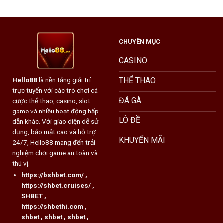
Thưởng
Dách
Khủng
Hiệu
Từ
Quả
Hello88
Và
CHUYÊN MỤC
Hốt
Bạc
Từ
CASINO
Nhà
Cái
THỂ THAO
Hello88
là nền tảng giải trí
Hello88
trực tuyến với các trò chơi cá
ĐÁ GÀ
cược thể thao, casino, slot
game và nhiều hoạt động hấp
LÔ ĐỀ
dẫn khác. Với giao diện dễ sử
dụng, bảo mật cao và hỗ trợ
KHUYẾN MÃI
24/7, Hello88 mang đến trải
nghiệm chơi game an toàn và
thú vị.
https://bshbet.com/
,
https://shbet.cruises/
,
SHBET
,
https://shbethi.com
,
shbet
,
shbet
,
shbet
,