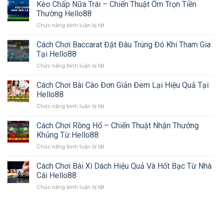
Chấp
Kèo Chấp Nữa Trái – Chiến Thuật Ôm Trọn Tiền
Đặt
Kèo
Một
Cược
Thường Hello88
1×2
Trái
Hữu
ở
Chức năng bình luận bị tắt
Hello88
Ích
Kèo
–
Cùng
Chấp
Cách Chơi Baccarat Đặt Đâu Trúng Đó Khi Tham Gia
Cách
Hello88
Nữa
Đọc
Tại Hello88
Trái
Tỷ
ở
Chức năng bình luận bị tắt
–
Lệ
Cách
Chiến
Chuẩn
Chơi
Cách Chơi Bài Cào Đơn Giản Đem Lại Hiệu Quả Tại
Thuật
Nhất
Baccarat
Ôm
Hello88
2024
Đặt
Trọn
ở
Chức năng bình luận bị tắt
Đâu
Tiền
Cách
Trúng
Thường
Chơi
Cách Chơi Rồng Hổ – Chiến Thuật Nhận Thưởng
Đó
Hello88
Bài
Khi
Khủng Từ Hello88
Cào
Tham
ở
Chức năng bình luận bị tắt
Đơn
Gia
Cách
Giản
Tại
Chơi
Cách Chơi Bài Xì Dách Hiệu Quả Và Hốt Bạc Từ Nhà
Đem
Hello88
Rồng
Lại
Cái Hello88
Hổ
Hiệu
ở
Chức năng bình luận bị tắt
–
Quả
Cách
Chiến
Tại
Chơi
Thuật
Hello88
Bài
Nhận
Xì