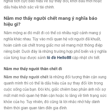
nghĩa tích cực báo hiệu về sự thay đổi, khởi đầu mới hoặc
dấu hiệu khởi sắc về tài chính.
Nằm mơ thấy người chết mang ý nghĩa báo
hiệu gì?
Nằm mộng ai đó mất đi có thể có nhiều ngữ cảnh mang ý
nghĩa khác nhau. Tùy vào mối quan hệ với người đã khuất,
hoàn cảnh cái chết trong giấc mơ sẽ mang một thông điệp
riêng biệt. Dưới đây là những trường hợp phổ biến và ý nghĩa
của từng loại được sảnh
lô đề Hello88
cập nhật chi tiết.
Nằm mơ thấy người thân chết đi
Nằm mơ thấy người chết
là những đối tượng thân cận xung
quanh mình thì có thể là dấu hiệu của sự thay đổi lớn trong
cuộc sống của bạn. Đôi khi, giấc chiêm bao phản ánh nỗi sợ
mất mát mối quan hệ thân cận hoặc lo lắng về tình trạng sức
khỏe của họ. Tuy nhiên, đó cũng là lời nhắc nhở hãy dành
thêm thời gian quan tâm đến gia đình.