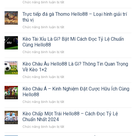
ở
Chức năng bình luận bị tắt
Hello88:
Gặp
Hello88
Đá
Trải
Cơ
Gà
Trực tiếp đá gà Thomo Hello88 – Loại hình giải trí
Nghiệm
Hội
Campuchia
Đẳng
thú vị
–
Cấp
ở
Chức năng bình luận bị tắt
Cơ
Cho
Trực
Hội
Tín
tiếp
Kèo Tài Xỉu Là Gì? Bật Mí Cách Đọc Tỷ Lệ Chuẩn
Cá
Đồ
đá
Cược
Cùng Hello88
mê
gà
Hấp
Gà
ở
Chức năng bình luận bị tắt
Thomo
Dẫn
Kèo
Hello88
Tại
Tài
Kèo Châu Âu Hello88 Là Gì? Thông Tin Quan Trọng
–
Hello88
Xỉu
Loại
Về Kèo 1×2
Là
hình
ở
Chức năng bình luận bị tắt
Gì?
giải
Kèo
Bật
trí
Châu
Kèo Châu Á – Kinh Nghiệm Đặt Cược Hữu Ích Cùng
Mí
thú
Âu
Cách
Hello88
vị
Hello88
Đọc
ở
Chức năng bình luận bị tắt
Là
Tỷ
Kèo
Gì?
Lệ
Châu
Kèo Chấp Một Trái Hello88 – Cách Đọc Tỷ Lệ
Thông
Chuẩn
Á
Tin
Chuẩn Nhất 2024
Cùng
–
Quan
Hello88
ở
Chức năng bình luận bị tắt
Kinh
Trọng
Kèo
Nghiệm
Về