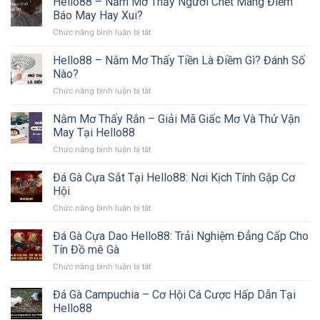
Hello88 – Nằm Mơ Thấy Người Chết Mang Điềm
Từ
Thấy
Gì?
Báo May Hay Xui?
Hello88
Người
Cùng
ở
Chức năng bình luận bị tắt
Yêu
Hello88
Hello88
Cũ
Giải
–
Hello88 – Nằm Mơ Thấy Tiền Là Điềm Gì? Đánh Số
Mang
Đáp
Nằm
Điềm
Nào?
Ngay
Mơ
Gì?
ở
Chức năng bình luận bị tắt
Thấy
Cùng
Hello88
Người
Hello88
–
Nằm Mơ Thấy Rắn – Giải Mã Giấc Mơ Và Thử Vận
Chết
Giải
Nằm
Mang
May Tại Hello88
Đáp
Mơ
Điềm
ở
Chức năng bình luận bị tắt
Thấy
Báo
Nằm
Tiền
May
Mơ
Đá Gà Cựa Sắt Tại Hello88: Nơi Kịch Tính Gặp Cơ
Là
Hay
Thấy
Điềm
Hội
Xui?
Rắn
Gì?
ở
Chức năng bình luận bị tắt
–
Đánh
Đá
Giải
Số
Gà
Đá Gà Cựa Dao Hello88: Trải Nghiệm Đẳng Cấp Cho
Mã
Nào?
Cựa
Giấc
Tín Đồ mê Gà
Sắt
Mơ
ở
Chức năng bình luận bị tắt
Tại
Và
Đá
Hello88:
Thử
Gà
Đá Gà Campuchia – Cơ Hội Cá Cược Hấp Dẫn Tại
Nơi
Vận
Cựa
Kịch
Hello88
May
Dao
Tính
Tại