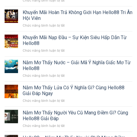
ở
Chức năng bình luận bị tắt
Roulette
châu
Khuyến Mãi Hoàn Trả Không Giới Hạn Hello88 Tri Ân
mỹ:
Hội Viên
Luật
ở
Chức năng bình luận bị tắt
chơi,
Khuyến
cách
Mãi
Khuyến Mãi Nạp Đầu – Sự Kiện Siêu Hấp Dẫn Từ
đặt
Hoàn
cược
Hello88
Trả
và
ở
Chức năng bình luận bị tắt
Không
tỷ
Khuyến
Giới
lệ
Mãi
Nằm Mơ Thấy Nước – Giải Mã Ý Nghĩa Giấc Mơ Từ
Hạn
thắng
Nạp
Hello88
Hello88
Đầu
Tri
ở
Chức năng bình luận bị tắt
–
Ân
Nằm
Sự
Hội
Mơ
Nằm Mơ Thấy Lửa Có Ý Nghĩa Gì? Cùng Hello88
Kiện
Viên
Thấy
Siêu
Giải Đáp Ngay
Nước
Hấp
ở
Chức năng bình luận bị tắt
–
Dẫn
Nằm
Giải
Từ
Mơ
Nằm Mơ Thấy Người Yêu Cũ Mang Điềm Gì? Cùng
Mã
Hello88
Thấy
Ý
Hello88 Giải Đáp
Lửa
Nghĩa
ở
Chức năng bình luận bị tắt
Có
Giấc
Nằm
Ý
Mơ
Mơ
Nghĩa