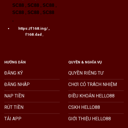
SC88
,
SC88
,
SC88
,
SC88
,
SC88
,
SC88
,
https://f168.ing/
,
f168.dad
,
HƯỚNG DẪN
QUYỀN & NGHĨA VỤ
ĐĂNG KÝ
QUYỀN RIÊNG TƯ
ĐĂNG NHÂP
CHƠI CÓ TRÁCH NHIỆM
NẠP TIỀN
ĐIỀU KHOẢN HELLO88
RÚT TIỀN
CSKH HELLO88
TẢI APP
GIỚI THIỆU HELLO88