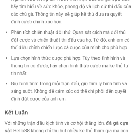
hãy tìm hiểu về sức khỏe, phong độ và lịch sử thi đấu của
các chú gà. Thông tin này sẽ giúp kê thủ đưa ra quyết
định cược chính xác hơn.
Phân tích chiến thuật đối thủ: Quan sát cách mà đối thủ
đặt cược và chiến thuật thi đấu của họ. Từ đó, anh em có
thể điều chỉnh chiến lược cá cược của mình cho phù hợp.
Lựa chọn hình thức cược phù hợp: Tùy theo tình hình và
thông tin có được, hãy chọn hình thức cược mà kê thủ tự
tin nhất.
Giữ bình tĩnh: Trong mỗi trận đấu, giữ tâm lý bình tĩnh và
sáng suốt. Không để cảm xúc có thể chi phối đến quyết
định đặt cược của anh em.
Kết Luận
Với những trận đấu kịch tính và cơ hội thắng lớn,
đá gà cựa
sắt
Hello88 không chỉ thu hút nhiều kê thủ tham gia mà còn