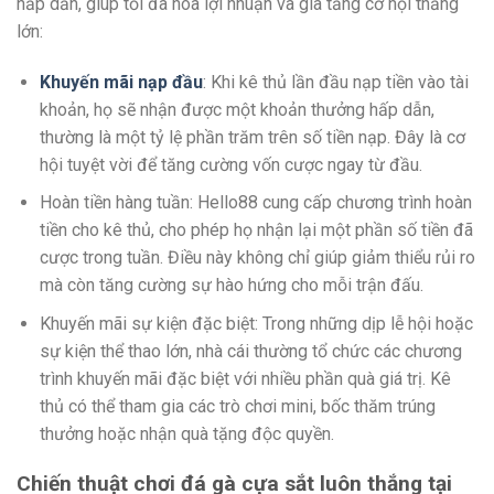
hấp dẫn, giúp tối đa hóa lợi nhuận và gia tăng cơ hội thắng
lớn:
Khuyến mãi nạp đầu
: Khi kê thủ lần đầu nạp tiền vào tài
khoản, họ sẽ nhận được một khoản thưởng hấp dẫn,
thường là một tỷ lệ phần trăm trên số tiền nạp. Đây là cơ
hội tuyệt vời để tăng cường vốn cược ngay từ đầu.
Hoàn tiền hàng tuần: Hello88 cung cấp chương trình hoàn
tiền cho kê thủ, cho phép họ nhận lại một phần số tiền đã
cược trong tuần. Điều này không chỉ giúp giảm thiểu rủi ro
mà còn tăng cường sự hào hứng cho mỗi trận đấu.
Khuyến mãi sự kiện đặc biệt: Trong những dịp lễ hội hoặc
sự kiện thể thao lớn, nhà cái thường tổ chức các chương
trình khuyến mãi đặc biệt với nhiều phần quà giá trị. Kê
thủ có thể tham gia các trò chơi mini, bốc thăm trúng
thưởng hoặc nhận quà tặng độc quyền.
Chiến thuật chơi đá gà cựa sắt luôn thắng tại