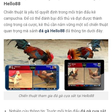
Hello88
Chiến thuật là yếu tố quyết định trong mỗi trận đấu kê
campuchia. Để có thể đánh bại đối thủ và đạt được thành
công trong cá cược, kê thủ cần nắm vững một số chiến thuật
quan trọng mà sảnh
đá gà Hello88
đã thông tin dưới đây:
Chiến thuật tham gia đá gà cựa sắt tại Hello88
Nghiên cứu thông tin: Trước mỗi trận đấu
đá gà cựa sắt
,