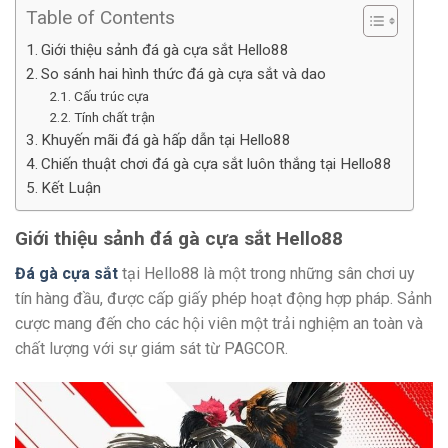
Table of Contents
Giới thiệu sảnh đá gà cựa sắt Hello88
So sánh hai hình thức đá gà cựa sắt và dao
Cấu trúc cựa
Tính chất trận
Khuyến mãi đá gà hấp dẫn tại Hello88
Chiến thuật chơi đá gà cựa sắt luôn thắng tại Hello88
Kết Luận
Giới thiệu sảnh đá gà cựa sắt Hello88
Đá gà cựa sắt
tại Hello88 là một trong những sân chơi uy
tín hàng đầu, được cấp giấy phép hoạt động hợp pháp. Sảnh
cược mang đến cho các hội viên một trải nghiệm an toàn và
chất lượng với sự giám sát từ PAGCOR.