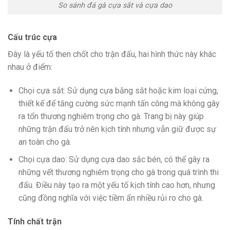
So sánh đá gà cựa sắt và cựa dao
Cấu trúc cựa
Đây là yếu tố then chốt cho trận đấu, hai hình thức này khác
nhau ở điểm:
Chọi cựa sắt: Sử dụng cựa bằng sắt hoặc kim loại cứng,
thiết kế để tăng cường sức mạnh tấn công mà không gây
ra tổn thương nghiêm trọng cho gà. Trang bị này giúp
những trận đấu trở nên kịch tính nhưng vẫn giữ được sự
an toàn cho gà.
Chọi cựa dao: Sử dụng cựa dao sắc bén, có thể gây ra
những vết thương nghiêm trọng cho gà trong quá trình thi
đấu. Điều này tạo ra một yếu tố kịch tính cao hơn, nhưng
cũng đồng nghĩa với việc tiềm ẩn nhiều rủi ro cho gà.
Tính chất trận