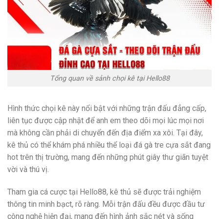
Tổng quan về sảnh chọi kê tại Hello88
Hình thức chọi kê này nổi bật với những trận đấu đẳng cấp,
liên tục được cập nhật để anh em theo dõi mọi lúc mọi nơi
mà không cần phải di chuyển đến địa điểm xa xôi. Tại đây,
kê thủ có thể khám phá nhiều thể loại đá gà tre cựa sắt đang
hot trên thị trường, mang đến những phút giây thư giãn tuyệt
vời và thú vị.
Tham gia cá cược tại Hello88, kê thủ sẽ được trải nghiệm
thông tin minh bạct, rõ ràng. Mỗi trận đấu đều được đầu tư
công nghệ hiện đại, mang đến hình ảnh sắc nét và sống