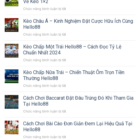
Về Kèo 1×2
Là
hình
ở
Chức năng bình luận bị tắt
Gì?
giải
Kèo
Bật
trí
Châu
Kèo Châu Á – Kinh Nghiệm Đặt Cược Hữu Ích Cùng
Mí
thú
Âu
Cách
Hello88
vị
Hello88
Đọc
ở
Chức năng bình luận bị tắt
Là
Tỷ
Kèo
Gì?
Lệ
Châu
Kèo Chấp Một Trái Hello88 – Cách Đọc Tỷ Lệ
Thông
Chuẩn
Á
Tin
Chuẩn Nhất 2024
Cùng
–
Quan
Hello88
ở
Chức năng bình luận bị tắt
Kinh
Trọng
Kèo
Nghiệm
Về
Chấp
Kèo Chấp Nữa Trái – Chiến Thuật Ôm Trọn Tiền
Đặt
Kèo
Một
Cược
Thường Hello88
1×2
Trái
Hữu
ở
Chức năng bình luận bị tắt
Hello88
Ích
Kèo
–
Cùng
Chấp
Cách Chơi Baccarat Đặt Đâu Trúng Đó Khi Tham Gia
Cách
Hello88
Nữa
Đọc
Tại Hello88
Trái
Tỷ
ở
Chức năng bình luận bị tắt
–
Lệ
Cách
Chiến
Chuẩn
Chơi
Cách Chơi Bài Cào Đơn Giản Đem Lại Hiệu Quả Tại
Thuật
Nhất
Baccarat
Ôm
Hello88
2024
Đặt
Trọn
ở
Chức năng bình luận bị tắt
Đâu
Tiền