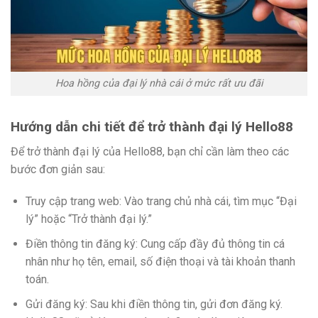
Hoa hồng của đại lý nhà cái ở mức rất ưu đãi
Hướng dẫn chi tiết để trở thành đại lý Hello88
Để trở thành đại lý của Hello88, bạn chỉ cần làm theo các
bước đơn giản sau:
Truy cập trang web: Vào trang chủ nhà cái, tìm mục “Đại
lý” hoặc “Trở thành đại lý.”
Điền thông tin đăng ký: Cung cấp đầy đủ thông tin cá
nhân như họ tên, email, số điện thoại và tài khoản thanh
toán.
Gửi đăng ký: Sau khi điền thông tin, gửi đơn đăng ký.