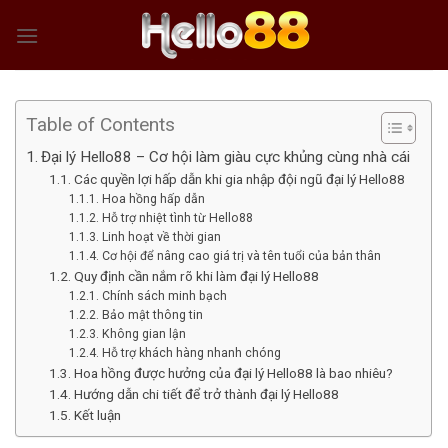
Chuyển
đến
nội
dung
Table of Contents
Đại lý Hello88 – Cơ hội làm giàu cực khủng cùng nhà cái
Các quyền lợi hấp dẫn khi gia nhập đội ngũ đại lý Hello88
Hoa hồng hấp dẫn
Hỗ trợ nhiệt tình từ Hello88
Linh hoạt về thời gian
Cơ hội để nâng cao giá trị và tên tuổi của bản thân
Quy định cần nắm rõ khi làm đại lý Hello88
Chính sách minh bạch
Bảo mật thông tin
Không gian lận
Hỗ trợ khách hàng nhanh chóng
Hoa hồng được hưởng của đại lý Hello88 là bao nhiêu?
Hướng dẫn chi tiết để trở thành đại lý Hello88
Kết luận