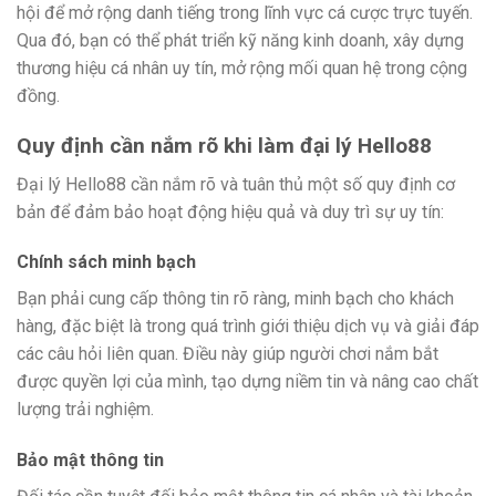
hội để mở rộng danh tiếng trong lĩnh vực cá cược trực tuyến.
Qua đó, bạn có thể phát triển kỹ năng kinh doanh, xây dựng
thương hiệu cá nhân uy tín, mở rộng mối quan hệ trong cộng
đồng.
Quy định cần nắm rõ khi làm đại lý Hello88
Đại lý Hello88 cần nắm rõ và tuân thủ một số quy định cơ
bản để đảm bảo hoạt động hiệu quả và duy trì sự uy tín:
Chính sách minh bạch
Bạn phải cung cấp thông tin rõ ràng, minh bạch cho khách
hàng, đặc biệt là trong quá trình giới thiệu dịch vụ và giải đáp
các câu hỏi liên quan. Điều này giúp người chơi nắm bắt
được quyền lợi của mình, tạo dựng niềm tin và nâng cao chất
lượng trải nghiệm.
Bảo mật thông tin