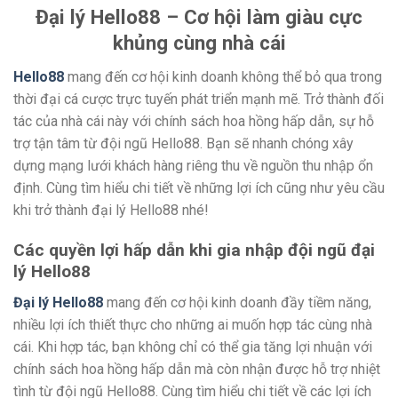
Đại lý Hello88 – Cơ hội làm giàu cực
khủng cùng nhà cái
Hello88
mang đến cơ hội kinh doanh không thể bỏ qua trong
thời đại cá cược trực tuyến phát triển mạnh mẽ. Trở thành đối
tác của nhà cái này với chính sách hoa hồng hấp dẫn, sự hỗ
trợ tận tâm từ đội ngũ Hello88. Bạn sẽ nhanh chóng xây
dựng mạng lưới khách hàng riêng thu về nguồn thu nhập ổn
định. Cùng tìm hiểu chi tiết về những lợi ích cũng như yêu cầu
khi trở thành đại lý Hello88 nhé!
Các quyền lợi hấp dẫn khi gia nhập đội ngũ đại
lý Hello88
Đại lý Hello88
mang đến cơ hội kinh doanh đầy tiềm năng,
nhiều lợi ích thiết thực cho những ai muốn hợp tác cùng nhà
cái. Khi hợp tác, bạn không chỉ có thể gia tăng lợi nhuận với
chính sách hoa hồng hấp dẫn mà còn nhận được hỗ trợ nhiệt
tình từ đội ngũ Hello88. Cùng tìm hiểu chi tiết về các lợi ích