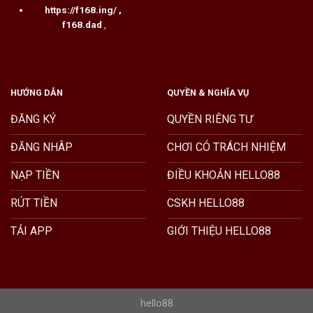
https://f168.ing/
,
f168.dad
,
HƯỚNG DẪN
QUYỀN & NGHĨA VỤ
ĐĂNG KÝ
QUYỀN RIÊNG TƯ
ĐĂNG NHÂP
CHƠI CÓ TRÁCH NHIỆM
NẠP TIỀN
ĐIỀU KHOẢN HELLO88
RÚT TIỀN
CSKH HELLO88
TẢI APP
GIỚI THIỆU HELLO88
hello88