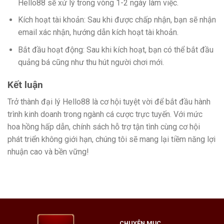
Hello88 sẽ xử lý trong vòng 1-2 ngày làm việc.
Kích hoạt tài khoản: Sau khi được chấp nhận, bạn sẽ nhận
email xác nhận, hướng dẫn kích hoạt tài khoản.
Bắt đầu hoạt động: Sau khi kích hoạt, bạn có thể bắt đầu
quảng bá cũng như thu hút người chơi mới.
Kết luận
Trở thành đại lý Hello88 là cơ hội tuyệt vời để bắt đầu hành
trình kinh doanh trong ngành cá cược trực tuyến. Với mức
hoa hồng hấp dẫn, chính sách hỗ trợ tận tình cùng cơ hội
phát triển không giới hạn, chúng tôi sẽ mang lại tiềm năng lợi
nhuận cao và bền vững!
CHUYÊN MỤC