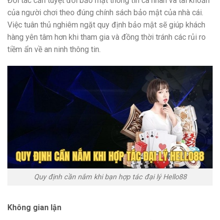
Đối tác cần tuyệt đối bảo mật thông tin cá nhân và tài khoản
của người chơi theo đúng chính sách bảo mật của nhà cái.
Việc tuân thủ nghiêm ngặt quy định bảo mật sẽ giúp khách
hàng yên tâm hơn khi tham gia và đồng thời tránh các rủi ro
tiềm ẩn về an ninh thông tin.
Quy định cần nắm khi bạn hợp tác đại lý Hello88
Không gian lận